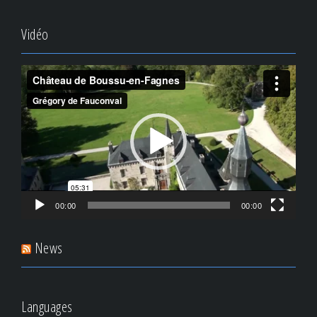
Vidéo
Video
Player
00:00
00:00
News
Languages