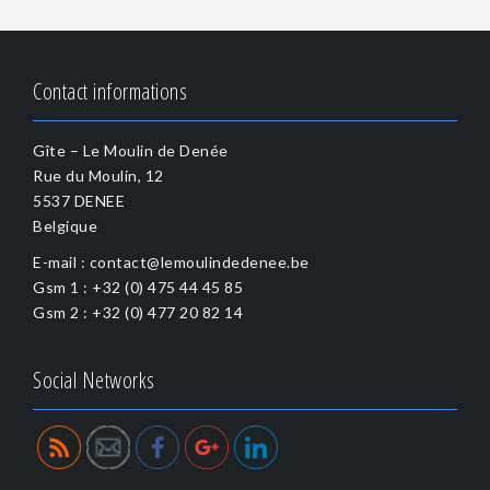
o
s
t
n
Contact informations
a
v
Gîte – Le Moulin de Denée
i
Rue du Moulin, 12
g
5537 DENEE
a
Belgique
t
i
E-mail : contact@lemoulindedenee.be
o
Gsm 1 : +32 (0) 475 44 45 85
http://ww
n
Gsm 2 : +32 (0) 477 20 82 14
w.lemoulin
dedenee.b
e/en/conta
Social Networks
ct-3">