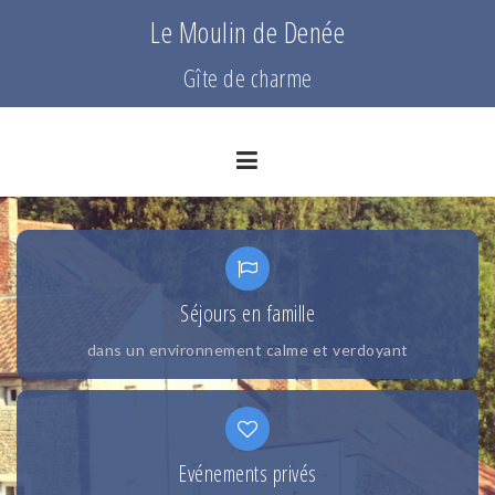
S
Le Moulin de Denée
k
i
Gîte de charme
p
t
o
c
o
n
t
e
n
Séjours en famille
t
dans un environnement calme et verdoyant
Evénements privés